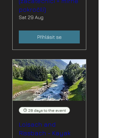
(začátečníci + mírně
pokročilí)
Sat 29 Aug
Přihlásit se
28 days to the event
Loisach and
Rissbach - Kayak