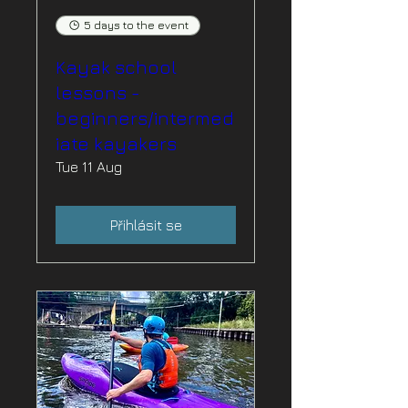
5 days to the event
Kayak school
lessons -
beginners/intermed
iate kayakers
Tue 11 Aug
Přihlásit se