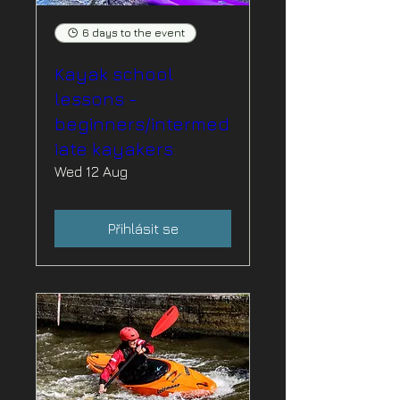
6 days to the event
Kayak school
lessons -
beginners/intermed
iate kayakers
Wed 12 Aug
Přihlásit se