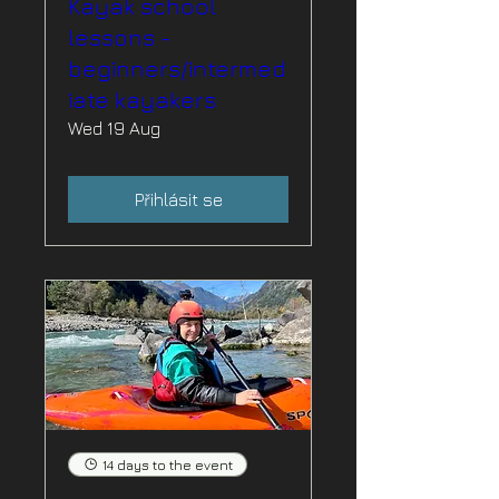
Kayak school
lessons -
beginners/intermed
iate kayakers
Wed 19 Aug
Přihlásit se
14 days to the event