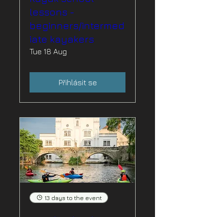
lessons -
beginners/intermed
iate kayakers
Tue 18 Aug
Přihlásit se
13 days to the event