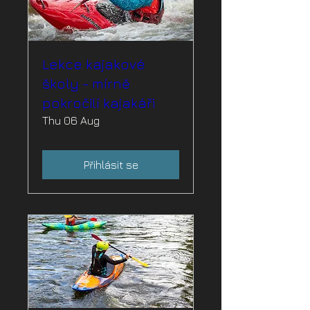
Lekce kajakové
školy - mírně
pokročilí kajakáři
Thu 06 Aug
Přihlásit se