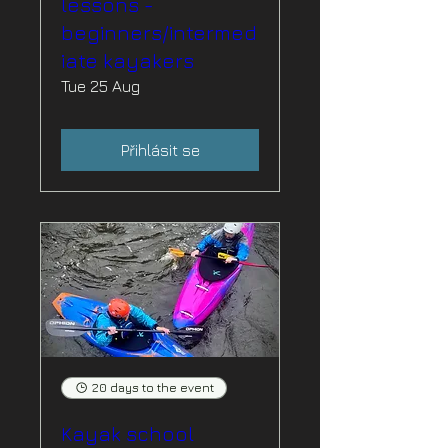
lessons -
beginners/intermed
iate kayakers
Tue 25 Aug
Přihlásit se
20 days to the event
Kayak school