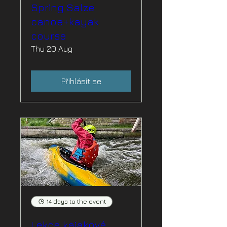
Spring Salze
canoe+kayak
course
Thu 20 Aug
Přihlásit se
14 days to the event
Lekce kajakové