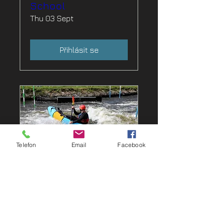
School
Thu 03 Sept
Přihlásit se
Telefon
Email
Facebook
44 days to the event
Packraft kemp pro
pokročilejší - kanál
Veltrusy