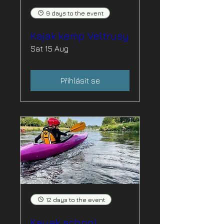
9 days to the event
Kajak kemp Veltrusy
Sat 15 Aug
Přihlásit se
12 days to the event
Kayak school