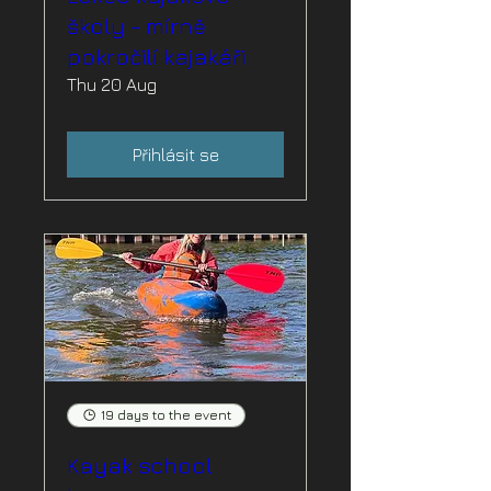
školy - mírně
pokročilí kajakáři
Thu 20 Aug
Přihlásit se
19 days to the event
Kayak school