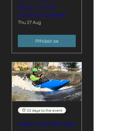
školy - mírně
pokročilí kajakáři
Thu 27 Aug
Přihlásit se
23 days to the event
Kajak kemp Brandýs