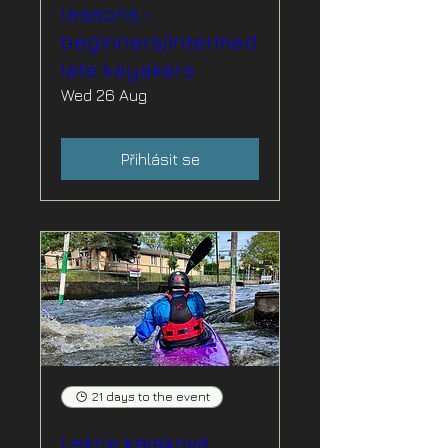
lessons -
beginners/intermed
iate kayakers
Wed 26 Aug
Přihlásit se
21 days to the event
Lekce kajakové