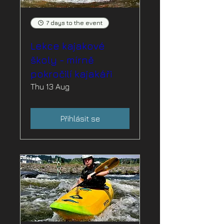
7 days to the event
Lekce kajakové
školy - mírně
pokročilí kajakáři
Thu 13 Aug
Přihlásit se