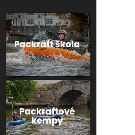
Packraft škola
Packraftové
kempy