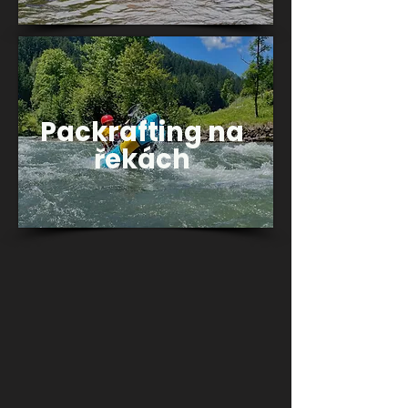
Packrafting na
řekách