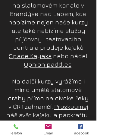
na slalomovém kanále v
Brandýse nad Labem, kde
nabízíme nejen naše kurzy
ale také nabízíme služby
půjčovny i testovacího
centra a prodeje kajaků
Spade Kayaks
nebo pádel
Ophion paddles
.
Na další kurzy vyrážíme i
mimo umělé slalomové
dráhy přímo na divoké řeky
v ČR i zahraničí.
Prozkoumej
náš svět kajaku a packraftu.
Telefon
Email
Facebook