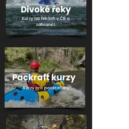
Divoké řeky
Kurzy na řekách v ČR a
zahraničí
Packraft kurzy
Kurzy pro packraftery