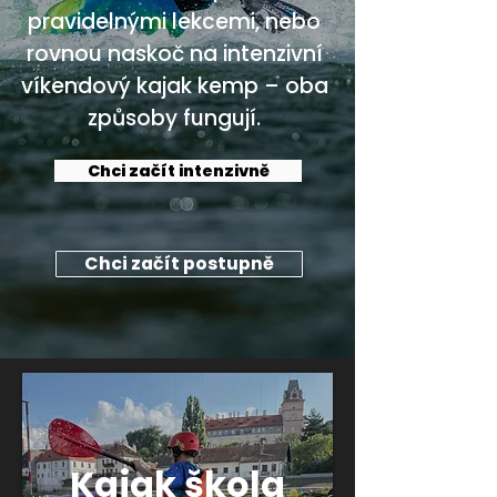
pravidelnými lekcemi, nebo
rovnou naskoč na intenzivní
víkendový kajak kemp – oba
způsoby fungují.
Chci začít intenzivně
Chci začít postupně
Kajak škola