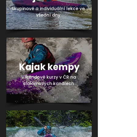
Skupinové a individuální lekce ve
všední dny
Kajak kempy
Víkendové kurzy v ČR na
slalomových kanálech