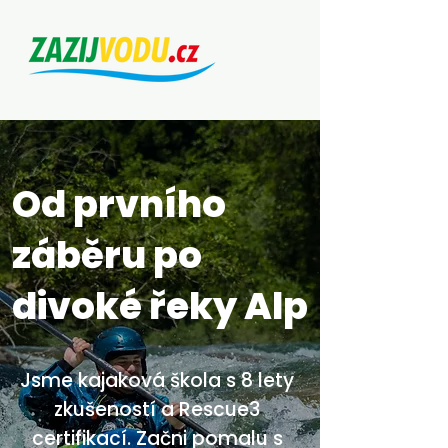
Od prvního
záběru po
divoké řeky Alp
Jsme kajaková škola s 8 lety
zkušeností a Rescue3
certifikací. Začni pomalu s