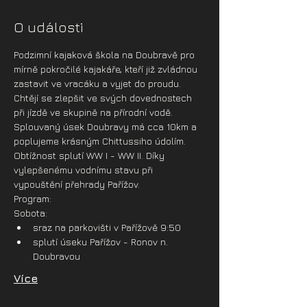
O události
Podzimní kajaková škola na Doubravě pro 
mírně pokročilé kajakáře, kteří již zvládnou 
zastavit ve vracáku a vyjet do proudu. 
Chtějí se zlepšit ve svých dovednostech 
při jízdě ve skupině na přírodní vodě. 
Splouvaný úsek Doubravy má cca 10km a 
poplujeme krásným Chittussiho údolím. 
Obtížnost splutí WW I - WW II. Díky 
vylepšenému vodnímu stavu při 
vypouštění přehrady Pařížov.
Program:
Sobota:
sraz na parkovišti v Pařížově 9:50
splutí úseku Pařížov - Ronov n. 
Doubravou
Více