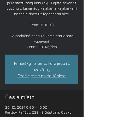
příležitosti zamykání řeky. Pojďte zakončit
sezónu s kamarády kajakáři a kajakářkami
na téhle dnes už legendární akci.
Cena: 1690 KČ
Zvýhodněná cena za kompletní vlastní
vybavení:
Cena: 1290Kč/den
Přihlášky na tento kurz jsou již
uzavřeny.
Podívejte se na další akce.
Čas a místo
26. 10. 2024 9:00 – 15:00
Pařížov, Pařížov, 538 43 Běstvina, Česko