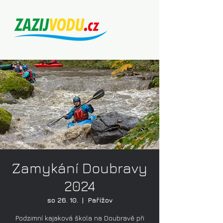
Zamykání Doubravy
2024
so 26. 10.
  |  
Pařížov
Podzimní kajaková škola na Doubravě při