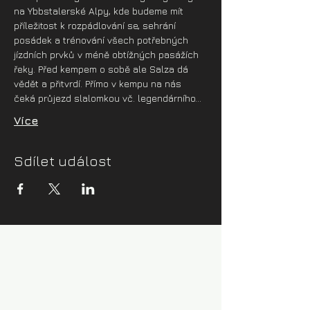
na Ybbstalerské Alpy, kde budeme mít 
příležitost k rozpádlování se, sehrání 
posádek a trénování všech potřebných 
jízdních prvků v méně obtížných pasážích 
řeky. Před kempem o sobě ale Salza dá 
vědět a přitvrdí. Přímo v kempu na nás 
čeká průjezd slalomkou vč. legendárního…
Více
Sdílet událost