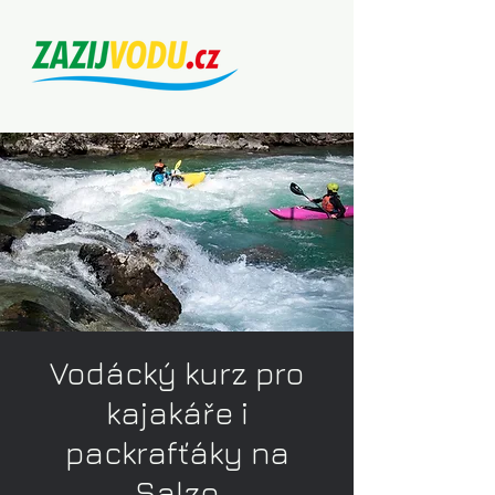
Vodácký kurz pro
kajakáře i
packrafťáky na
Salze