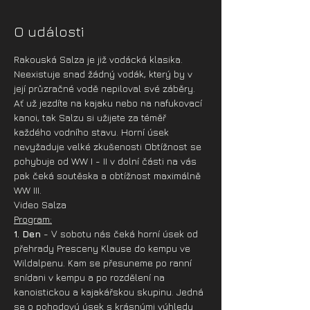
O události
Rakouská Salza je již vodácká klasika. 
Neexistuje snad žádný vodák, který by v 
její průzračné vodě nepiloval své záběry. 
Ať už jezdíte na kajaku nebo na nafukovací 
kanoi, tak Salzu si užijete za téměř 
každého vodního stavu. Horní úsek 
nevyžaduje velké zkušenosti Obtížnost se 
pohybuje od WW I - II v dolní části na vás 
pak čeká soutěska a obtížnost maximálně 
WW III.
Video Salza
Program:
1. Den 
- V sobotu nás čeká horní úsek od 
přehrady Presceny Klause do kempu ve 
Wildalpenu. Kam se přesuneme po ranní 
snídani v kempu a po rozdělení na 
kanoistickou a kajakářskou skupinu. Jedná 
se o pohodový úsek s krásnými výhledy 