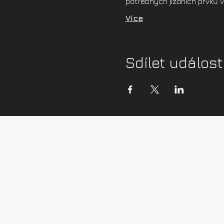
potřebných jízdních prvků 
Více
Sdílet událost
Kontaktní údaje:
info@zazijvodu.cz
Provozovatel:
IČ: 08062749
Obchodní podmínky
Zásady ochrany os. údajů