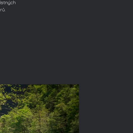
místných
rů.