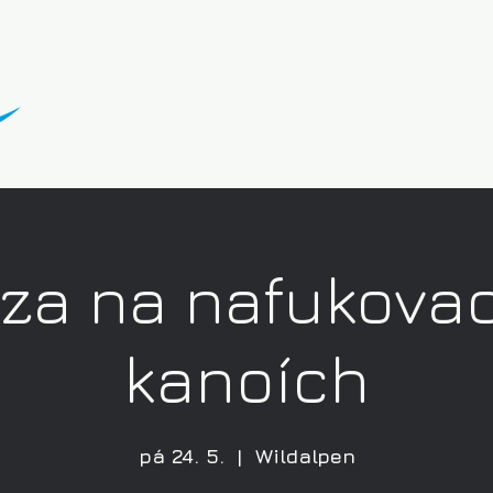
za na nafukova
kanoích
pá 24. 5.
  |  
Wildalpen