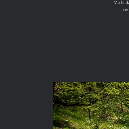
Vodácký
na