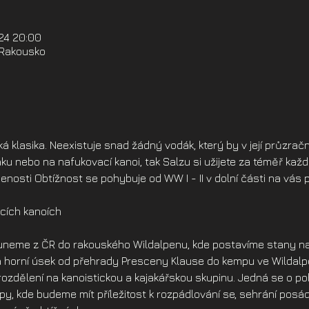
024 20:00
 Rakousko
ká klasika. Neexistuje snad žádný vodák, který by v její průzrač
aku nebo na nafukovací kanoi, tak Salzu si užijete za téměř kaž
nosti Obtížnost se pohybuje od WW I - II v dolní části na vás p
.
cích kanoích
neme z ČR do rakouského Wildalpenu, kde postavíme stany na 
á horní úsek od přehrady Presceny Klause do kempu ve Wildal
 rozdělení na kanoistickou a kajakářskou skupinu. Jedná se o p
y, kde budeme mít příležitost k rozpádlování se, sehrání posá