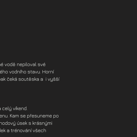
né vodě nepiloval své 
dého vodního stavu. Horní 
ak čeká soutěska a  i vyšší 
celý víkend. 
penu. Kam se přesuneme po 
ohodový úsek s krásnými 
dek a trénování všech 