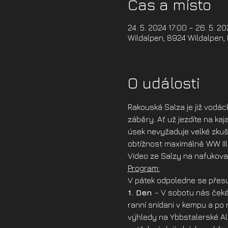
Čas a místo
24. 5. 2024 17:00 – 26. 5. 2
Wildalpen, 8924 Wildalpen,
O události
Rakouská Salza je již vodác
záběry. Ať už jezdíte na kaj
úsek nevyžaduje velké zkuše
obtížnost maximálně WW III
Video ze Salzy na nafukova
Program:
V pátek odpoledne se přesu
1. Den 
- V sobotu nás ček
ranní snídani v kempu a po
výhledy na Ybbstalerské Alp