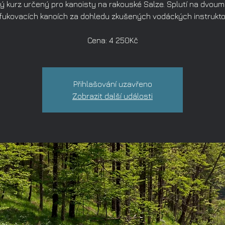
 kurz určený pro kanoisty na rakouské Salze. Splutí na dvou
fukovacích kanoích za dohledu zkušených vodáckých instrukto
Cena: 4 250Kč
Přihlašování uzavřeno
Zobrazit další události