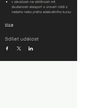
v závislosti na obtížnosti mít 
zkušenosti alespoň o úroveň nižší z 
našeho nebo jiného adekvátního kurzu
Více
Sdílet událost