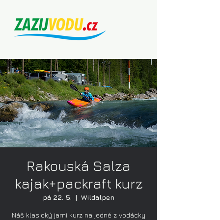
Rakouská Salza
kajak+packraft kurz
pá 22. 5.
  |  
Wildalpen
Náš klasický jarní kurz na jedné z vodácky