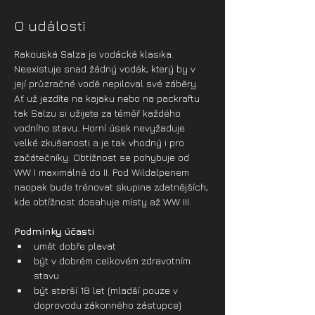
O události
Rakouská Salza je vodácká klasika. 
Neexistuje snad žádný vodák, který by v 
její průzračné vodě nepiloval své záběry. 
Ať už jezdíte na kajaku nebo na packraftu 
tak Salzu si užijete za téměř každého 
vodního stavu. Horní úsek nevyžaduje 
velké zkušenosti a je tak vhodný i pro 
začátečníky. Obtížnost se pohybuje od 
WW I maximálně do II. Pod Wildalpenem 
naopak bude trénovat skupina zdatnějších, 
kde obtížnost dosahuje místy až WW III.
Podmínky účasti
umět dobře plavat
být v dobrém celkovém zdravotním 
stavu
být starší 18 let (mladší pouze v 
doprovodu zákonného zástupce)