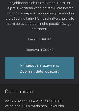
nejoblíbenějších řek v Evropě. Salzu si
užijete z každého vodního stavu ale květen
bývá TOP a nejlepší vodní stavy! Je vhodná
pro všechny kajakáře i packraftery, protože
nabízí po své délce mnoho pasáží různých
obtížností.
Cena: 4 690Kč
Doprava: 1 000Kč
Přihlašování uzavřeno
Zobrazit další události
Čas a místo
22. 5. 2026 17:00 – 24. 5. 2026 14:00
Wildalpen, 8924 Wildalpen, Rakousko