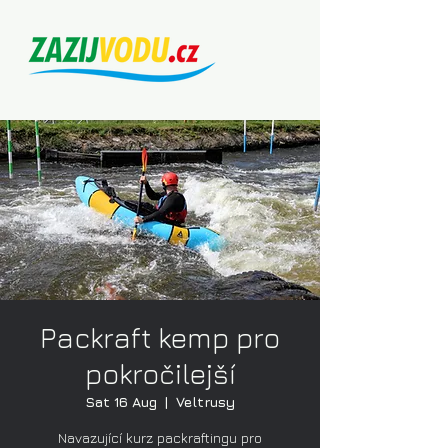
Packraft kemp pro
pokročilejší
Sat 16 Aug
  |  
Veltrusy
Navazující kurz packraftingu pro