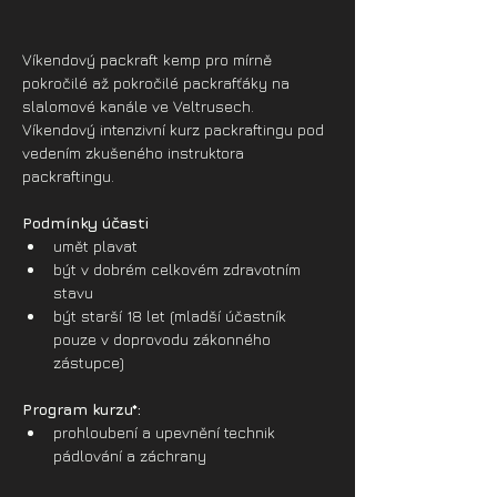
Víkendový packraft kemp pro mírně 
pokročilé až pokročilé packrafťáky na 
slalomové kanále ve Veltrusech. 
Víkendový intenzivní kurz packraftingu pod 
vedením zkušeného instruktora 
packraftingu.
Podmínky účasti
umět plavat
být v dobrém celkovém zdravotním 
stavu
být starší 18 let (mladší účastník 
pouze v doprovodu zákonného 
zástupce)
Program kurzu*:
prohloubení a upevnění technik 
pádlování a záchrany