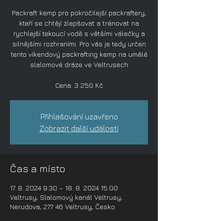
Packraft kemp pro pokročilejší packraftery,
kteří se chtějí zlepšovat a trénovat na
rychlejší tekoucí vodě s většími válečky a
silnějšími rozhraními. Pro vás je tedy určen
tento víkendový packrafting kemp na umělé
slalomové dráze ve Veltrusech
Cena: 3 250 Kč
Přihlašování uzavřeno
Zobrazit další události
Čas a místo
17. 8. 2024 9:30 – 18. 8. 2024 15:00
Veltrusy, Slalomový kanál Veltrusy,
Nerudova, 277 46 Veltrusy, Česko