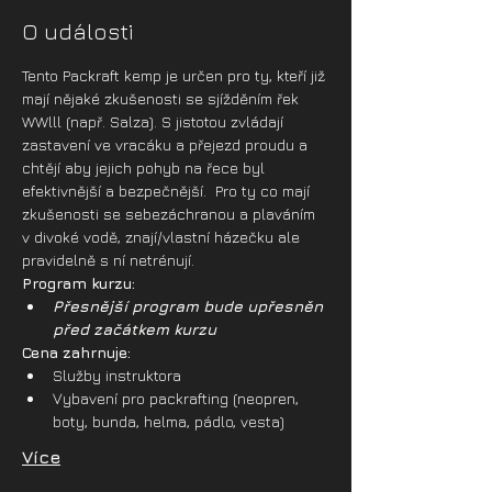
O události
Tento Packraft kemp je určen pro ty, kteří již 
mají nějaké zkušenosti se sjížděním řek 
WWlll (např. Salza). S jistotou zvládají 
zastavení ve vracáku a přejezd proudu a 
chtějí aby jejich pohyb na řece byl 
efektivnější a bezpečnější.  Pro ty co mají 
zkušenosti se sebezáchranou a plaváním 
v divoké vodě, znají/vlastní házečku ale 
pravidelně s ní netrénují.
Program kurzu:
Přesnější program bude upřesněn 
před začátkem kurzu
Cena zahrnuje:
Služby instruktora
Vybavení pro packrafting (neopren, 
boty, bunda, helma, pádlo, vesta)
Více