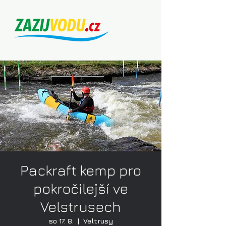
Packraft kemp pro
pokročilejší ve
Velstrusech
so 17. 8.
  |  
Veltrusy