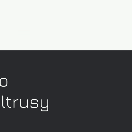
ro
eltrusy