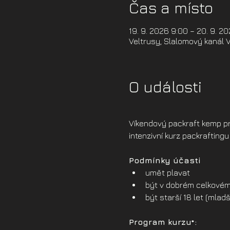
Čas a místo
19. 9. 2026 9:00 – 20. 9. 2
Veltrusy, Slalomový kanál V
O události
Víkendový packraft kemp pr
intenzivní kurz packrafting
Podmínky účasti
umět plavat
být v dobrém celkovém
být starší 18 let (mla
Program kurzu*: