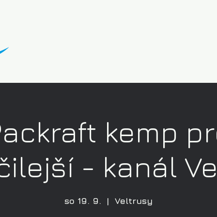
ackraft kemp p
ilejší - kanál V
so 19. 9.
  |  
Veltrusy