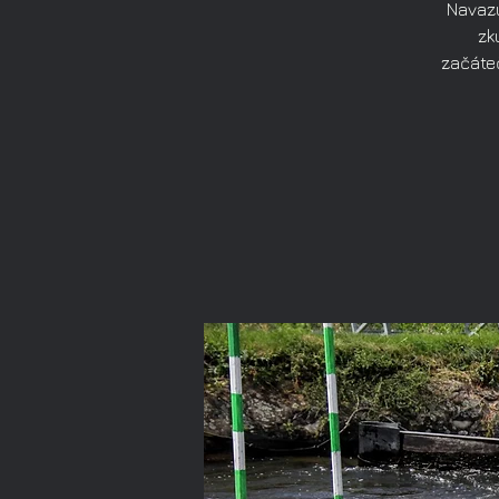
Navazu
zk
začáteč