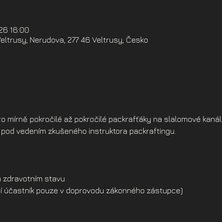
026 16:00
eltrusy, Nerudova, 277 46 Veltrusy, Česko
o mírně pokročilé až pokročilé packrafťáky na slalomové kanál
u pod vedením zkušeného instruktora packraftingu.
 zdravotním stavu
dší účastník pouze v doprovodu zákonného zástupce)