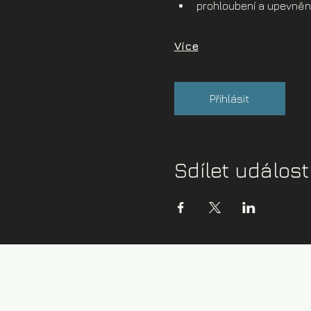
prohloubení a upevnění
Více
Přihlásit
Sdílet událost
Kontaktní údaje:
info@zazijvodu.cz