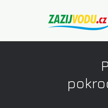
P
pokroč