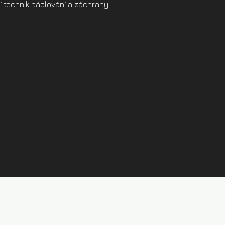
 technik pádlování a záchrany
Půjčovna kajaků Brandýs
Ceník půjčovny