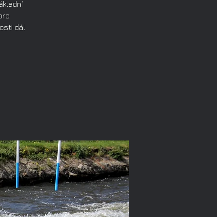
ákladní
pro
osti dál