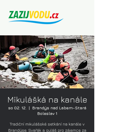
Mikulášká na kanále
so 02. 12.
  |  
Brandýs nad Labem-Stará
Boleslav 1
Tradiční mikulášské setkání na kanále v
Brandýse. Svařák a guláš pro zájemce za