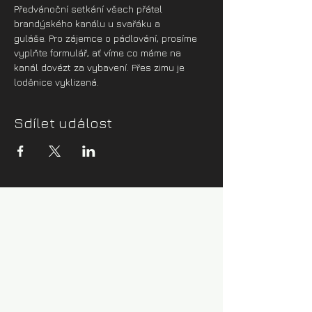
Předvánoční setkání všech přátel 
brandýského kanálu u svařáku a 
guláše. Pro zájemce o pádlování, prosíme 
vyplňte formulář, ať víme co máme na 
kanál dovézt za vybavení. Přes zimu je 
loděnice vyklizená. 
Sdílet událost