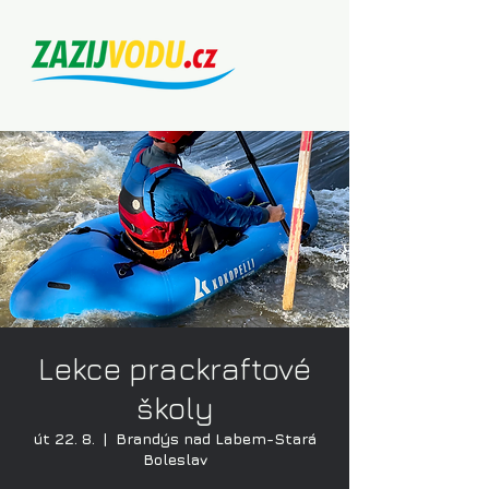
Lekce prackraftové
školy
út 22. 8.
  |  
Brandýs nad Labem-Stará
Boleslav