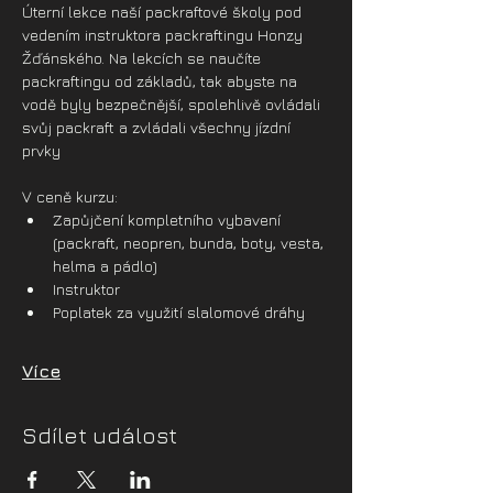
Úterní lekce naší packraftové školy pod 
vedením instruktora packraftingu Honzy 
Žďánského. Na lekcích se naučíte 
packraftingu od základů, tak abyste na 
vodě byly bezpečnější, spolehlivě ovládali 
svůj packraft a zvládali všechny jízdní 
prvky
V ceně kurzu:
Zapůjčení kompletního vybavení 
(packraft, neopren, bunda, boty, vesta, 
helma a pádlo)
Instruktor
Poplatek za využití slalomové dráhy
Více
Sdílet událost