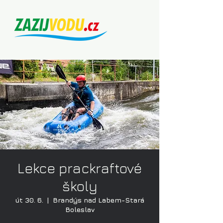
Lekce prackraftové
školy
út 30. 6.
  |  
Brandýs nad Labem-Stará
Boleslav