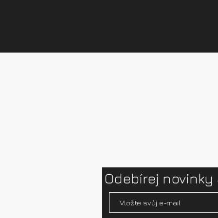
Půjčovna kajaků Brandýs
Ceník půjčovny
Test centrum
Ophion paddles
Odebírej novinky 