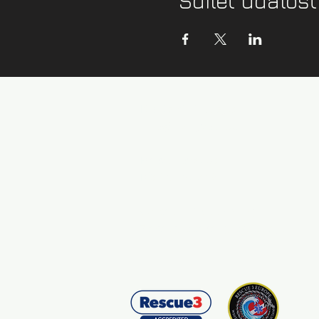
Sdílet událost
Kontaktní údaje:
info@zazijvodu.cz
Provozovatel:
IČ: 08062749
Obchodní podmínky
Zásady ochrany os. údajů