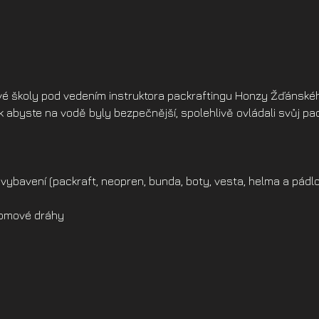
ové školy pod vedením instruktora packraftingu Honzy Žďánského
k abyste na vodě byly bezpečnější, spolehlivě ovládali svůj pac
vybavení (packraft, neopren, bunda, boty, vesta, helma a pádlo
alomové dráhy