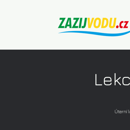
Lekc
Úterní 