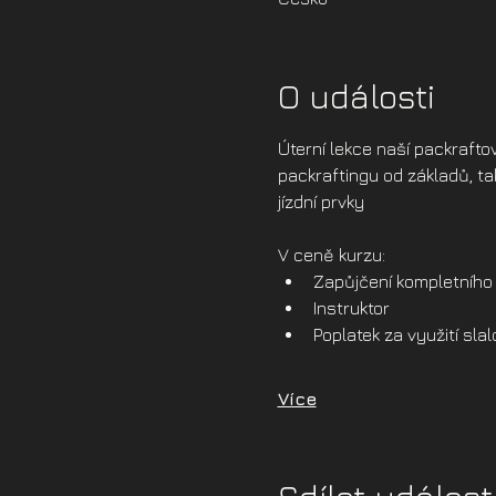
O události
Úterní lekce naší packraft
packraftingu od základů, ta
jízdní prvky
V ceně kurzu:
Zapůjčení kompletního 
Instruktor
Poplatek za využití sl
Více