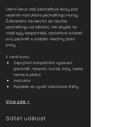
Úterní lekce naší packraftové školy pod 
vedením instruktora packraftingu Honzy 
Žďánského. Na lekcích se naučíte 
packraftingu od základů, tak abyste na 
vodě byly bezpečnější, spolehlivě ovládali 
svůj packraft a zvládali všechny jízdní 
prvky
V ceně kurzu:
Zapůjčení kompletního vybavení 
(packraft, neopren, bunda, boty, vesta, 
helma a pádlo)
Instruktor
Poplatek za využití slalomové dráhy
Více zde >
Sdílet událost