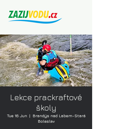
Lekce prackraftové
školy
Tue 16 Jun
  |  
Brandýs nad Labem-Stará
Boleslav