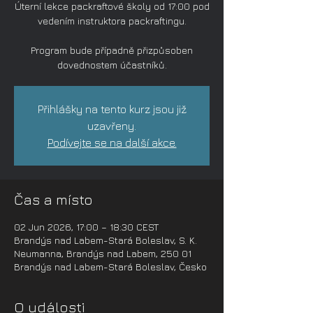
Úterní lekce packraftové školy od 17:00 pod
vedením instruktora packraftingu.
Program bude případně přizpůsoben
dovednostem účastníků.
Přihlášky na tento kurz jsou již
uzavřeny.
Podívejte se na další akce.
Čas a místo
02 Jun 2026, 17:00 – 18:30 CEST
Brandýs nad Labem-Stará Boleslav, S. K.
Neumanna, Brandýs nad Labem, 250 01
Brandýs nad Labem-Stará Boleslav, Česko
O události