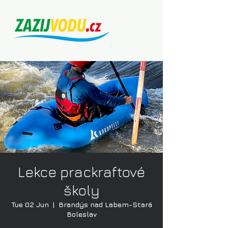
Lekce prackraftové
školy
Tue 02 Jun
  |  
Brandýs nad Labem-Stará
Boleslav