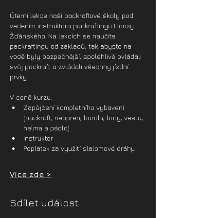
Úterní lekce naší packraftové školy pod 
vedením instruktora packraftingu Honzy 
Žďánského. Na lekcích se naučíte 
packraftingu od základů, tak abyste na 
vodě byly bezpečnější, spolehlivě ovládali 
svůj packraft a zvládali všechny jízdní 
prvky
V ceně kurzu:
Zapůjčení kompletního vybavení 
(packraft, neopren, bunda, boty, vesta, 
helma a pádlo)
Instruktor
Poplatek za využití slalomové dráhy
Více zde >
Sdílet událost