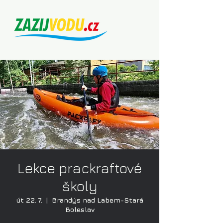
Lekce prackraftové
školy
út 22. 7.
  |  
Brandýs nad Labem-Stará
Boleslav