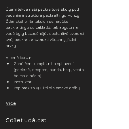
Úterní lekce naší packraftové školy pod 
vedením instruktora packraftingu Honzy 
Žďánského. Na lekcích se naučíte 
packraftingu od základů, tak abyste na 
vodě byly bezpečnější, spolehlivě ovládali 
svůj packraft a zvládali všechny jízdní 
prvky
V ceně kurzu:
Zapůjčení kompletního vybavení 
(packraft, neopren, bunda, boty, vesta, 
helma a pádlo)
Instruktor
Poplatek za využití slalomové dráhy
Více
Sdílet událost