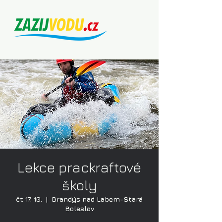
Lekce prackraftové
školy
čt 17. 10.
  |  
Brandýs nad Labem-Stará
Boleslav