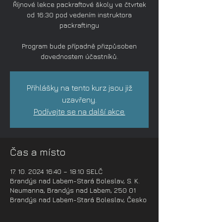
Říjnové lekce packraftové školy ve čtvrtek
od 16:30 pod vedením instruktora
packraftingu
Program bude případně přizpůsoben
dovednostem účastníků.
Přihlášky na tento kurz jsou již
uzavřeny.
Podívejte se na další akce.
Čas a místo
17. 10. 2024 16:40 – 18:10 SELČ
Brandýs nad Labem-Stará Boleslav, S. K.
Neumanna, Brandýs nad Labem, 250 01
Brandýs nad Labem-Stará Boleslav, Česko