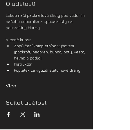
O události
Lekce naší packraftové školy pod vedením 
našeho odborníka a specaialisty na 
packrafting Honzy
V ceně kurzu:
Zapůjčení kompletního vybavení 
(packraft, neopren, bunda, boty, vesta, 
helma a pádlo)
Instruktor
Poplatek za využití slalomové dráhy
Více
Sdílet událost