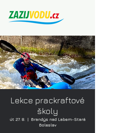
Lekce prackraftové
školy
út 27. 8.
  |  
Brandýs nad Labem-Stará
Boleslav