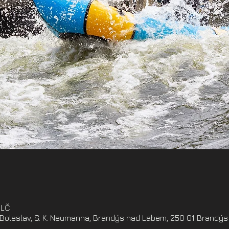
ELČ
oleslav, S. K. Neumanna, Brandýs nad Labem, 250 01 Brandýs