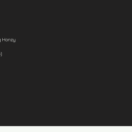
g Honzy
)