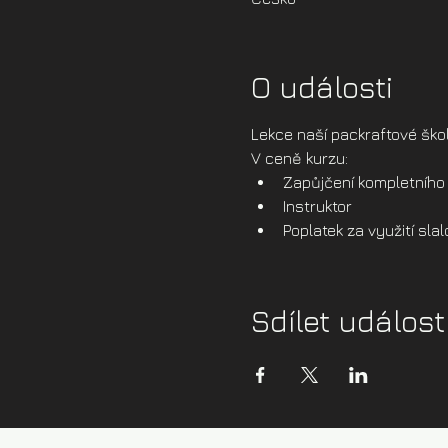
O události
Lekce naší packraftové ško
V ceně kurzu:
Zapůjčení kompletního 
Instruktor
Poplatek za využití sl
Sdílet událost