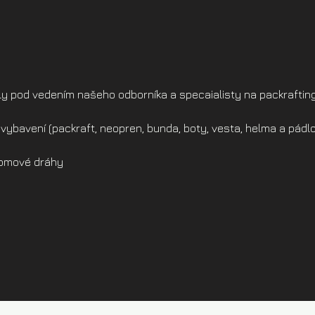
ly pod vedením našeho odborníka a specaialisty na packraftin
vybavení (packraft, neopren, bunda, boty, vesta, helma a pádlo
alomové dráhy