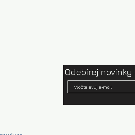
Půjčovna kajaků Brandýs
Ceník půjčovny
Test centrum
Ophion paddles
Odebírej novinky 