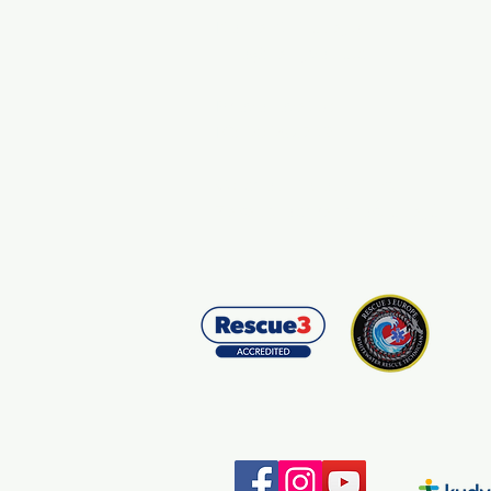
Kontaktní údaje:
info@zazijvodu.cz
Provozovatel:
IČ: 08062749
Obchodní podmínky
Zásady ochrany os. údajů