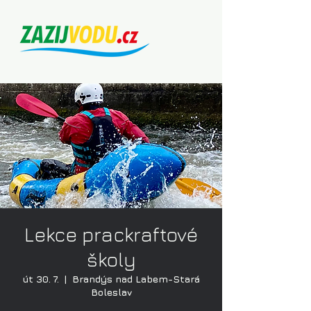
Lekce prackraftové
školy
út 30. 7.
  |  
Brandýs nad Labem-Stará
Boleslav