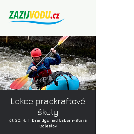
Lekce prackraftové
školy
út 30. 4.
  |  
Brandýs nad Labem-Stará
Boleslav