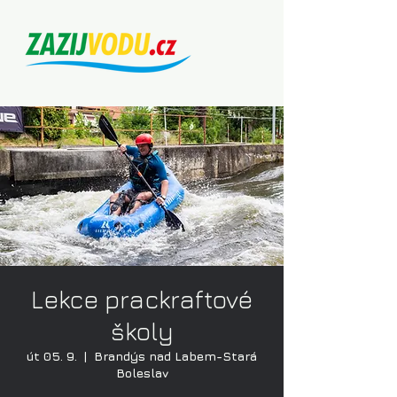
Lekce prackraftové
školy
út 05. 9.
  |  
Brandýs nad Labem-Stará
Boleslav