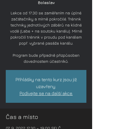
Boleslav
Lekce od 17:30 se zaměřením na úplné
začátečníky a mírně pokročilé. Trénink
techniky jednotlivých záběrů na klidné
vodě (Labe + na soutoku kanálu). Mírně
pokročilí trénink v proudu pod kanálem
popř. vybrané pasáže kanálu.
Program bude případně přizpůsoben
dovednostem účastníků.
Přihlášky na tento kurz jsou již
uzavřeny.
Podívejte se na další akce.
Čas a místo
07. 9. 2022 17:30 – 19:00 SELČ