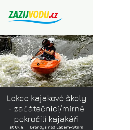
Lekce kajakové školy
- začátečníci/mírně
pokročilí kajakáři
st 07. 9.
  |  
Brandýs nad Labem-Stará