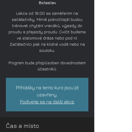
Boleslav
Lekce od 18:00 se zaměřením na
začátečníky. Mírně pokročilejší budou
trénovat chytání vracáků, výjezdy do
proudu a přejezdy proudu. Cvičit budeme
ve slalomové dráze nebo pod ní.
Začátečníci pak na klidné vodě nebo na
soutoku.
Program bude přizpůsoben dovednostem
účastníků.
Přihlášky na tento kurz jsou již
uzavřeny.
Podívejte se na další akce.
Čas a místo