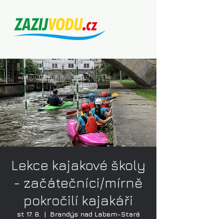
Lekce kajakové školy
- začátečníci/mírně
pokročilí kajakáři
st 17. 8.
  |  
Brandýs nad Labem-Stará