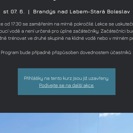
st 07. 6.
  |  
Brandýs nad Labem-Stará Boleslav
e od 17:30 se zaměřením na mírně pokročilé. Lekce se uskuteč
oucí vodě a není určená pro úplne začátečníky. Začátečníci b
dně trénovat ve druhé skupině na klidné vodě nebo v mírném p
Program bude případně přizpůsoben dovednostem účastníků.
Přihlášky na tento kurz jsou již uzavřeny.
Podívejte se na další akce.