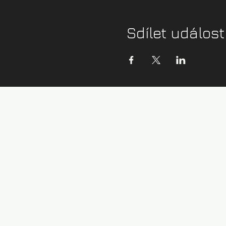
Sdílet událost
Kontaktní údaje:
info@zazijvodu.cz
Provozovatel:
IČ: 08062749
Obchodní podmínky
Zásady ochrany os. údajů