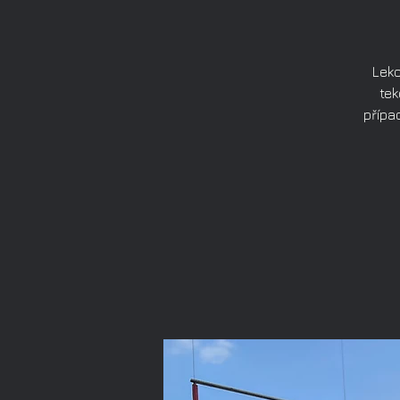
Lekc
tek
přípa