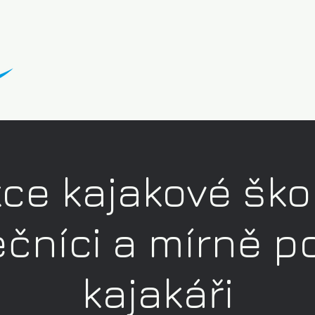
ce kajakové ško
čníci a mírně po
kajakáři