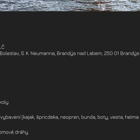
ELČ
oleslav, S. K. Neumanna, Brandýs nad Labem, 250 01 Brandýs
koly.
vybavení (kajak, špricdeka, neopren, bunda, boty, vesta, helma 
alomové dráhy