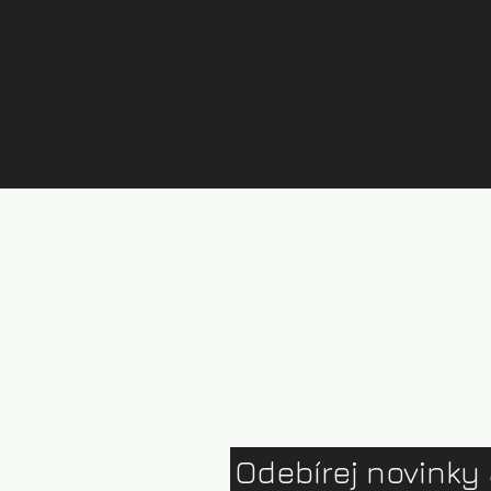
Půjčovna kajaků Brandýs
Ceník půjčovny
Test centrum
Ophion paddles
Odebírej novinky 