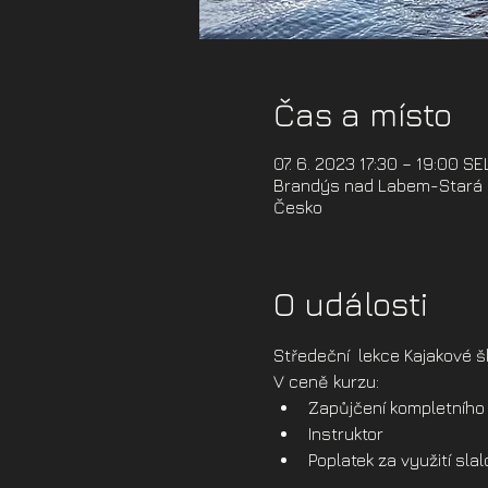
Čas a místo
07. 6. 2023 17:30 – 19:00 S
Brandýs nad Labem-Stará B
Česko
O události
Středeční  lekce Kajakové š
V ceně kurzu:
Zapůjčení kompletního 
Instruktor
Poplatek za využití sl