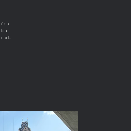
ní na
udou
roudu.