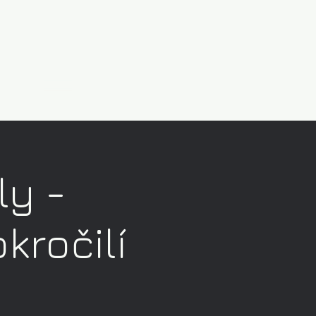
ly -
kročilí