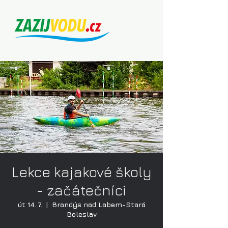
Lekce kajakové školy
- začátečníci
út 14. 7.
  |  
Brandýs nad Labem-Stará
Boleslav