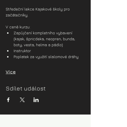
Středeční lekce Kajakové školy pro 
začátečníky.
V ceně kurzu:
Zapůjčení kompletního vybavení 
(kajak, špricdeka, neopren, bunda, 
boty, vesta, helma a pádlo)
Instruktor
Poplatek za využití slalomové dráhy
Více
Sdílet událost