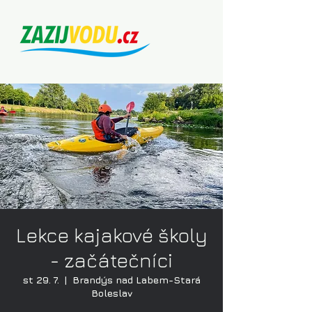
Lekce kajakové školy
- začátečníci
st 29. 7.
  |  
Brandýs nad Labem-Stará
Boleslav