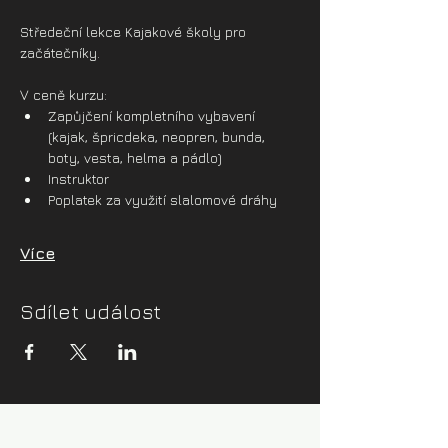
Středeční lekce Kajakové školy pro 
začátečníky.
V ceně kurzu:
Zapůjčení kompletního vybavení 
(kajak, špricdeka, neopren, bunda, 
boty, vesta, helma a pádlo)
Instruktor
Poplatek za využití slalomové dráhy
Více
Sdílet událost