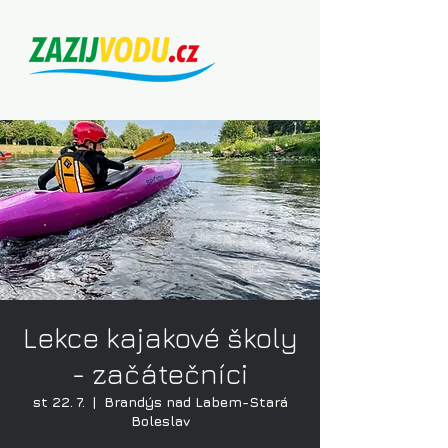
Lekce kajakové školy
- začátečníci
st 22. 7.
  |  
Brandýs nad Labem-Stará
Boleslav