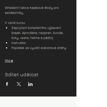
Středeční lekce Kajakové školy pro 
začátečníky.
V ceně kurzu:
Zapůjčení kompletního vybavení 
(kajak, špricdeka, neopren, bunda, 
boty, vesta, helma a pádlo)
Instruktor
Poplatek za využití slalomové dráhy
Více
Sdílet událost