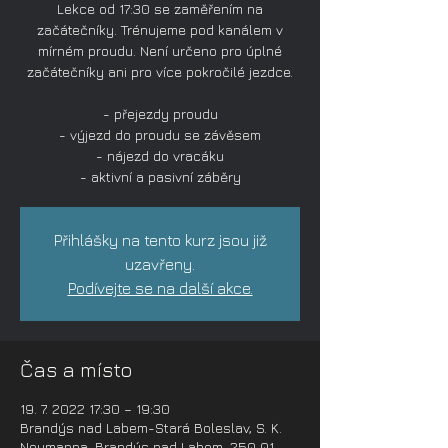
Lekce od 17:30 se zaměřením na
začátečníky. Trénujeme pod kanálem v
mírném proudu. Není určeno pro úplné
začátečníky ani pro více pokročilé jezdce.
- přejezdy proudu
- výjezd do proudu se závěsem
- nájezd do vracáku
- aktivní a pasivní záběry
Přihlášky na tento kurz jsou již
uzavřeny.
Podívejte se na další akce.
Čas a místo
19. 7. 2022 17:30 – 19:30
Brandýs nad Labem-Stará Boleslav, S. K.
Neumanna, Brandýs nad Labem, 250 01