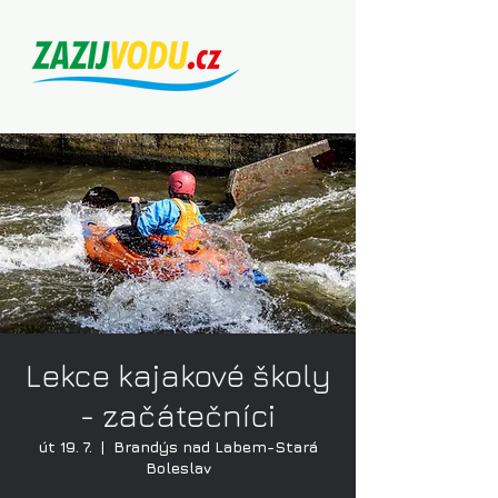
Lekce kajakové školy
- začátečníci
út 19. 7.
  |  
Brandýs nad Labem-Stará
Boleslav