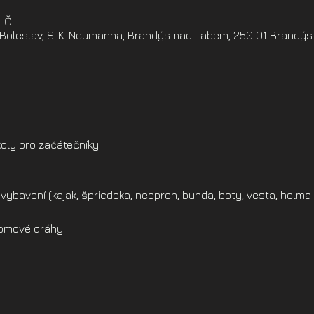
ELČ
oleslav, S. K. Neumanna, Brandýs nad Labem, 250 01 Brandýs
oly pro začátečníky.
vybavení (kajak, špricdeka, neopren, bunda, boty, vesta, helma 
alomové dráhy