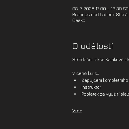
08. 7. 2026 17:00 – 18:30 S
Brandýs nad Labem-Stará B
Česko
O události
Středeční lekce Kajakové šk
V ceně kurzu:
Zapůjčení kompletního 
Instruktor
Poplatek za využití sl
Více