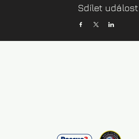
Sdílet událost
Kontaktní údaje:
info@zazijvodu.cz
Provozovatel:
IČ: 08062749
Obchodní podmínky
Zásady ochrany os. údajů