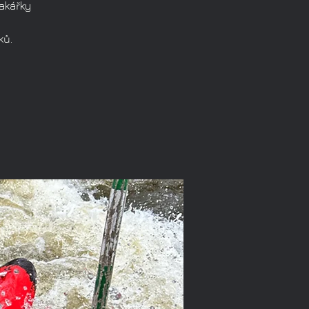
jakářky
ků.