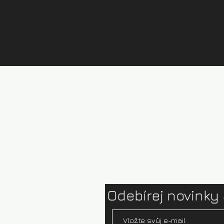
Půjčovna kajaků Brandýs
Ceník půjčovny
Test centrum
Ophion paddles
Odebírej novinky 