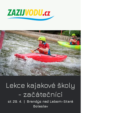
Lekce kajakové školy
- začátečníci
st 29. 4.
  |  
Brandýs nad Labem-Stará
Boleslav