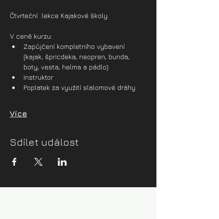
Čtvrteční  lekce Kajakové školy.
V ceně kurzu:
Zapůjčení kompletního vybavení 
(kajak, špricdeka, neopren, bunda, 
boty, vesta, helma a pádlo)
Instruktor
Poplatek za využití slalomové dráhy
Více
Sdílet událost