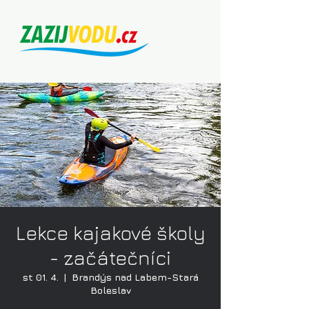
Lekce kajakové školy
- začátečníci
st 01. 4.
  |  
Brandýs nad Labem-Stará
Boleslav