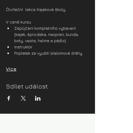
Čtvrteční  lekce Kajakové školy.
V ceně kurzu:
Zapůjčení kompletního vybavení 
(kajak, špricdeka, neopren, bunda, 
boty, vesta, helma a pádlo)
Instruktor
Poplatek za využití slalomové dráhy
Více
Sdílet událost