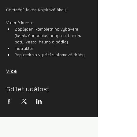
Čtvrteční  lekce Kajakové školy.
V ceně kurzu:
Zapůjčení kompletního vybavení 
(kajak, špricdeka, neopren, bunda, 
boty, vesta, helma a pádlo)
Instruktor
Poplatek za využití slalomové dráhy
Více
Sdílet událost