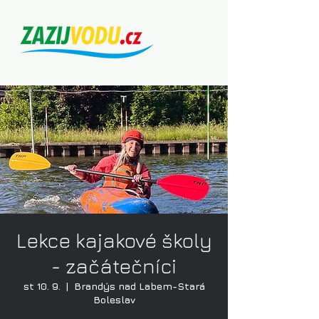
Lekce kajakové školy
- začátečníci
st 10. 9.
  |  
Brandýs nad Labem-Stará
Boleslav