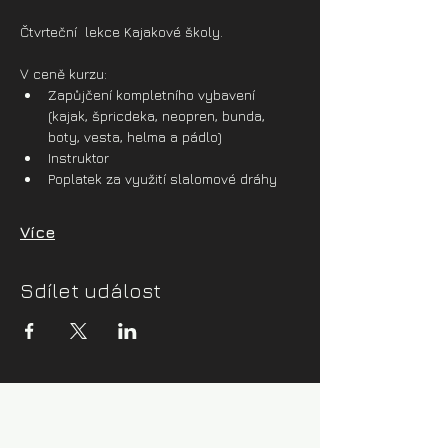
Čtvrteční  lekce Kajakové školy.
V ceně kurzu:
Zapůjčení kompletního vybavení 
(kajak, špricdeka, neopren, bunda, 
boty, vesta, helma a pádlo)
Instruktor
Poplatek za využití slalomové dráhy
Více
Sdílet událost