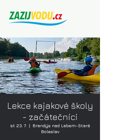
Lekce kajakové školy
- začátečníci
st 23. 7.
  |  
Brandýs nad Labem-Stará
Boleslav