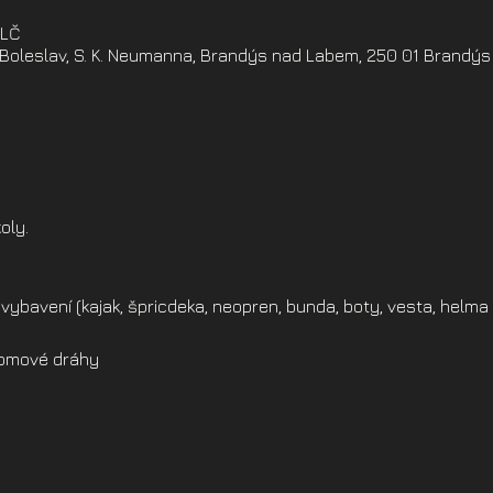
ELČ
oleslav, S. K. Neumanna, Brandýs nad Labem, 250 01 Brandýs
oly.
vybavení (kajak, špricdeka, neopren, bunda, boty, vesta, helma 
alomové dráhy