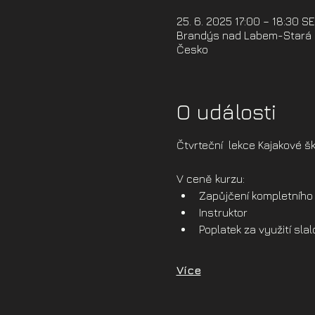
25. 6. 2025 17:00 – 18:30 S
Brandýs nad Labem-Stará B
Česko
O události
Čtvrteční  lekce Kajakové šk
V ceně kurzu:
Zapůjčení kompletního 
Instruktor
Poplatek za využití sl
Více