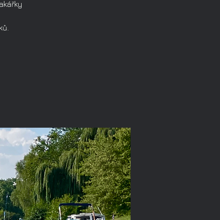
jakářky
ků.