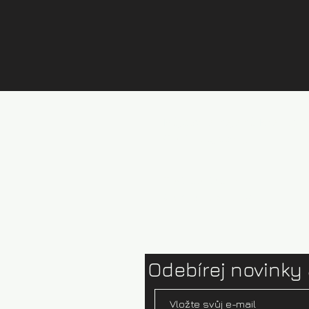
Půjčovna kajaků Brandýs
Ceník půjčovny
Test centrum
Ophion paddles
Odebírej novinky 