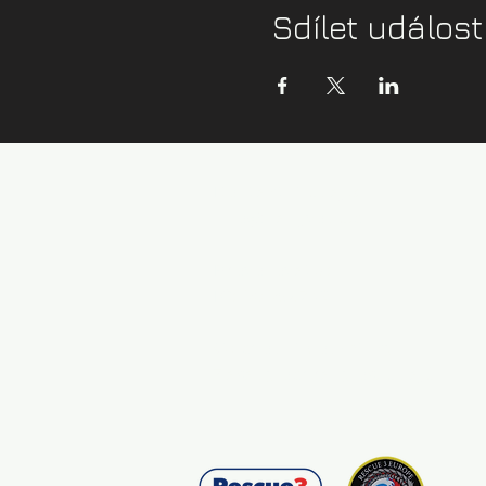
Sdílet událost
Kontaktní údaje:
info@zazijvodu.cz
Provozovatel:
IČ: 08062749
Obchodní podmínky
Zásady ochrany os. údajů