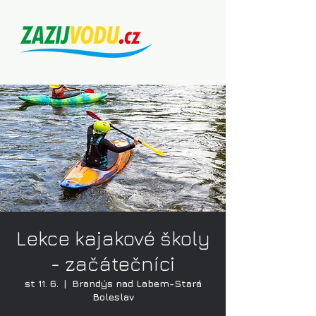
Lekce kajakové školy
- začátečníci
st 11. 6.
  |  
Brandýs nad Labem-Stará
Boleslav