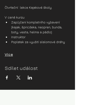
Čtvrteční  lekce Kajakové školy.
V ceně kurzu:
Zapůjčení kompletního vybavení 
(kajak, špricdeka, neopren, bunda, 
boty, vesta, helma a pádlo)
Instruktor
Poplatek za využití slalomové dráhy
Více
Sdílet událost