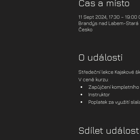
Čas a místo
11 Sept 2024, 17:30 – 19:00
Brandýs nad Labem-Stará B
Česko
O události
Středeční lekce Kajakové šk
V ceně kurzu:
Zapůjčení kompletního 
Instruktor
Poplatek za využití sl
Sdílet událost