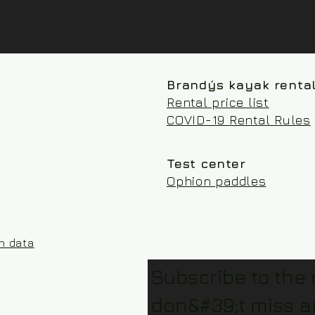
Brandýs kayak renta
Rental price list
COVID-19 Rental Rules
Test center
Ophion paddles
on data
Subscribe to the
don&#39;t miss a