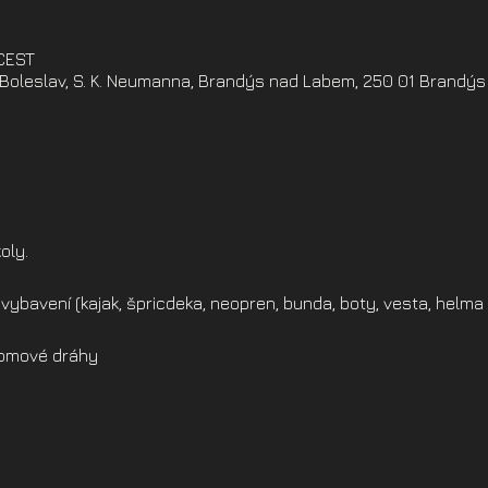
 CEST
oleslav, S. K. Neumanna, Brandýs nad Labem, 250 01 Brandýs
oly.
vybavení (kajak, špricdeka, neopren, bunda, boty, vesta, helma 
alomové dráhy