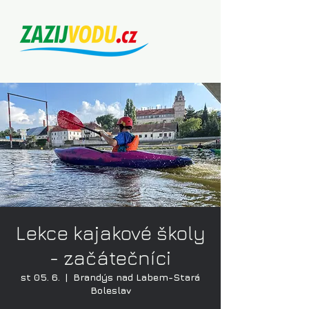
Lekce kajakové školy
- začátečníci
st 05. 6.
  |  
Brandýs nad Labem-Stará
Boleslav