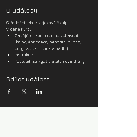
O události
Středeční lekce Kajakové školy.
V ceně kurzu:
Zapůjčení kompletního vybavení 
(kajak, špricdeka, neopren, bunda, 
boty, vesta, helma a pádlo)
Instruktor
Poplatek za využití slalomové dráhy
Sdílet událost