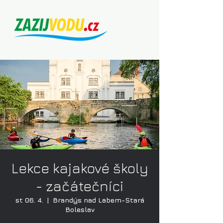
Lekce kajakové školy
- začátečníci
st 06. 4.
  |  
Brandýs nad Labem-Stará
Boleslav