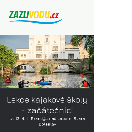
Lekce kajakové školy
- začátečníci
st 13. 4.
  |  
Brandýs nad Labem-Stará
Boleslav