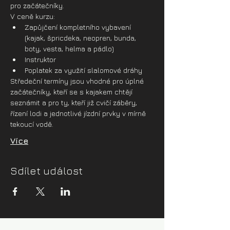
pro začátečníky.
V ceně kurzu:
Zapůjčení kompletního vybavení 
(kajak, špricdeka, neopren, bunda, 
boty, vesta, helma a pádlo)
Instruktor
Poplatek za využití slalomové dráhy
Středeční termíny jsou vhodné pro úplné 
začátečníky, kteří se s kajakem chtějí 
seznámit a pro ty, kteří již cvičí záběry, 
řízení lodi a jednotlivé jízdní prvky v mírně 
tekoucí vodě. 
Více
Sdílet událost