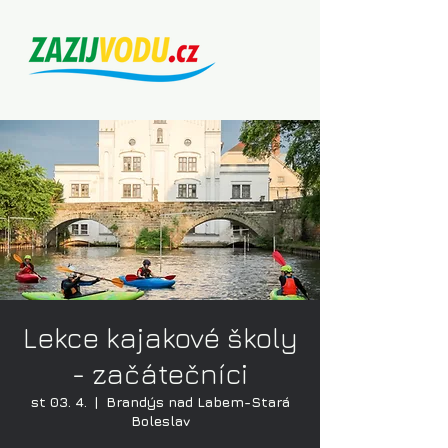
Lekce kajakové školy
- začátečníci
st 03. 4.
  |  
Brandýs nad Labem-Stará
Boleslav