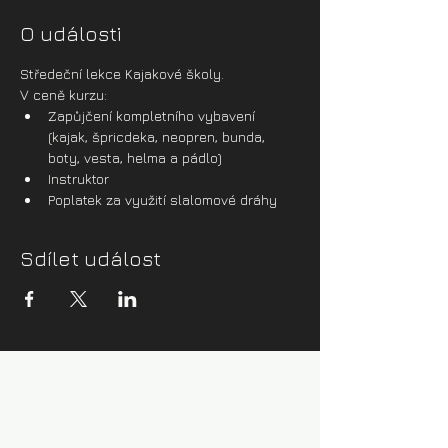
O události
Středeční lekce Kajakové školy.
V ceně kurzu:
Zapůjčení kompletního vybavení 
(kajak, špricdeka, neopren, bunda, 
boty, vesta, helma a pádlo)
Instruktor
Poplatek za využití slalomové dráhy
Sdílet událost