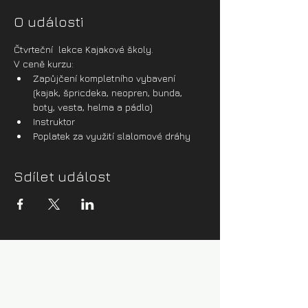
O události
Čtvrteční  lekce Kajakové školy.
V ceně kurzu:
Zapůjčení kompletního vybavení 
(kajak, špricdeka, neopren, bunda, 
boty, vesta, helma a pádlo)
Instruktor
Poplatek za využití slalomové dráhy
Sdílet událost