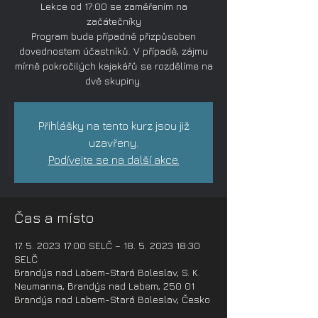
Lekce od 17:00 se zaměřením na
začátečníky
Program bude případně přizpůsoben
dovednostem účastníků. V případě, zájmu
mírně pokročilých kajakářů se rozdělíme na
dvě skupiny.
Přihlášky na tento kurz jsou již
uzavřeny.
Podívejte se na další akce.
Čas a místo
17. 5. 2023 17:00 SELČ – 18. 5. 2023 18:30
SELČ
Brandýs nad Labem-Stará Boleslav, S. K.
Neumanna, Brandýs nad Labem, 250 01
Brandýs nad Labem-Stará Boleslav, Česko