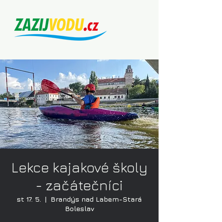
Lekce kajakové školy
- začátečníci
st 17. 5.
  |  
Brandýs nad Labem-Stará
Boleslav