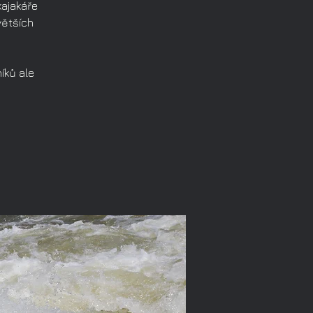
kajakáře
 větších
íků ale