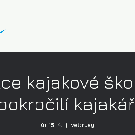
ce kajakové ško
pokročilí kajakář
út 15. 4.
  |  
Veltrusy