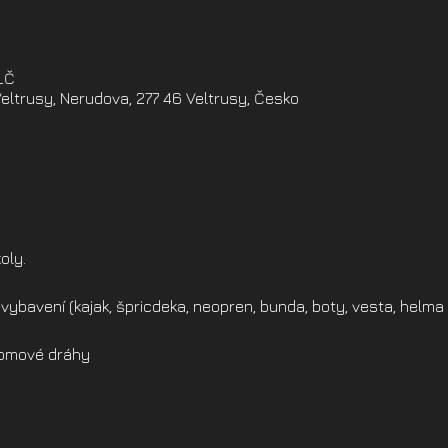
ELČ
eltrusy, Nerudova, 277 46 Veltrusy, Česko
oly.
vybavení (kajak, špricdeka, neopren, bunda, boty, vesta, helma 
alomové dráhy