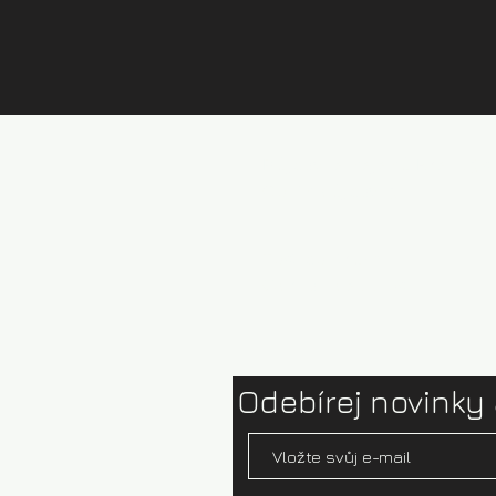
Půjčovna kajaků Brandýs
Ceník půjčovny
Test centrum
Ophion paddles
Odebírej novinky 