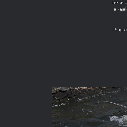
Lekce o
a kajak
Progra