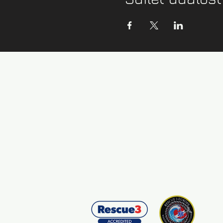
Kontaktní údaje:
info@zazijvodu.cz
Provozovatel:
IČ: 08062749
Obchodní podmínky
Zásady ochrany os. údajů