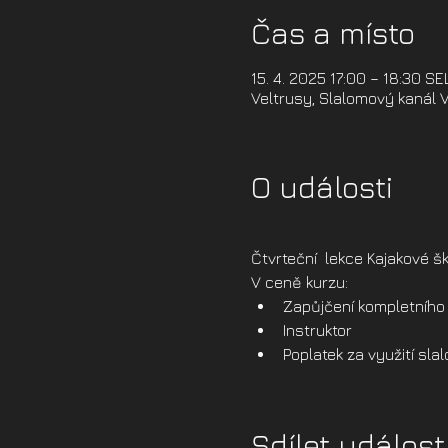
Čas a místo
15. 4. 2025 17:00 – 18:30 S
Veltrusy, Slalomový kanál V
O události
Čtvrteční  lekce Kajakové šk
V ceně kurzu:
Zapůjčení kompletního 
Instruktor
Poplatek za využití sl
Sdílet událost