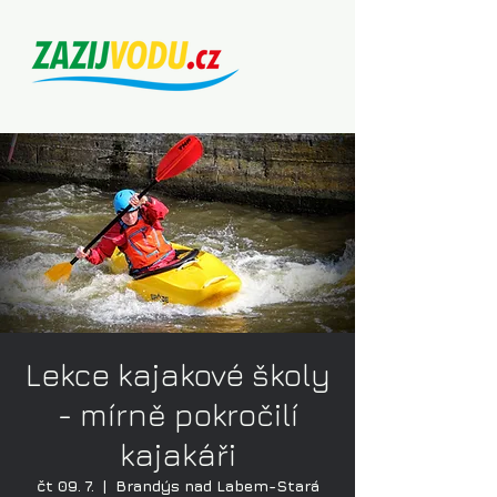
Lekce kajakové školy
- mírně pokročilí
kajakáři
čt 09. 7.
  |  
Brandýs nad Labem-Stará