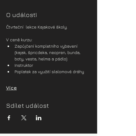
O události
Čtvrteční  lekce Kajakové školy.
V ceně kurzu:
Zapůjčení kompletního vybavení 
(kajak, špricdeka, neopren, bunda, 
boty, vesta, helma a pádlo)
Instruktor
Poplatek za využití slalomové dráhy
Více
Sdílet událost