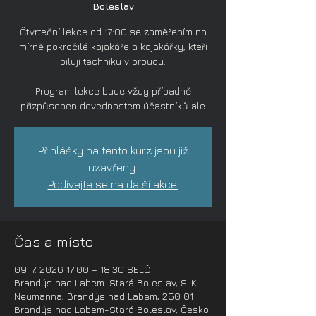
Boleslav
Čtvrteční lekce od 17:00 se zaměřením na
mírně pokročilé kajakáře a kajakářky, kteří
pilují techniku v proudu.
Program lekce bude vždy případně
přizpůsoben dovednostem účastníků ale
Přihlášky na tento kurz jsou již
uzavřeny.
Podívejte se na další akce.
Čas a místo
09. 7. 2026 17:00 – 18:30 SELČ
Brandýs nad Labem-Stará Boleslav, S. K.
Neumanna, Brandýs nad Labem, 250 01
Brandýs nad Labem-Stará Boleslav, Česko