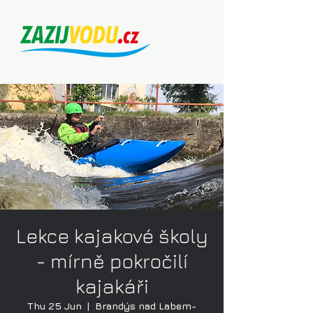
Lekce kajakové školy
- mírně pokročilí
kajakáři
Thu 25 Jun
  |  
Brandýs nad Labem-