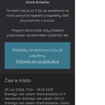
Stará Boleslav
Čtvrteční lekce od 17:00 se zaměřením na
mírně pokročilé kajakáře a kajakářky, kteří
pilují techniku v proudu.
Program lekce bude vždy případně
přizpůsoben dovednostem účastníků ale
Přihlášky na tento kurz jsou již
uzavřeny.
Podívejte se na další akce.
Čas a místo
25 Jun 2026, 17:00 – 18:30 CEST
Brandýs nad Labem-Stará Boleslav, S. K.
Neumanna, Brandýs nad Labem, 250 01
Brandýs nad Labem-Stará Boleslav, Česko