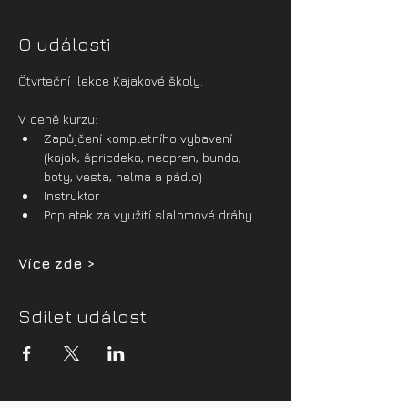
O události
Čtvrteční  lekce Kajakové školy.
V ceně kurzu:
Zapůjčení kompletního vybavení 
(kajak, špricdeka, neopren, bunda, 
boty, vesta, helma a pádlo)
Instruktor
Poplatek za využití slalomové dráhy
Více zde >
Sdílet událost