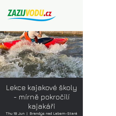
Lekce kajakové školy
- mírně pokročilí
kajakáři
Thu 18 Jun
  |  
Brandýs nad Labem-Stará