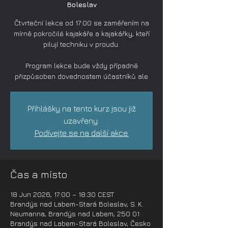
Boleslav
Čtvrteční lekce od 17:00 se zaměřením na
mírně pokročilé kajakáře a kajakářky, kteří
pilují techniku v proudu.
Program lekce bude vždy případně
přizpůsoben dovednostem účastníků ale
Přihlášky na tento kurz jsou již
uzavřeny.
Podívejte se na další akce.
Čas a místo
18 Jun 2026, 17:00 – 18:30 CEST
Brandýs nad Labem-Stará Boleslav, S. K.
Neumanna, Brandýs nad Labem, 250 01
Brandýs nad Labem-Stará Boleslav, Česko