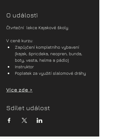
O události
Čtvrteční  lekce Kajakové školy.
V ceně kurzu:
Zapůjčení kompletního vybavení 
(kajak, špricdeka, neopren, bunda, 
boty, vesta, helma a pádlo)
Instruktor
Poplatek za využití slalomové dráhy
Více zde >
Sdílet událost