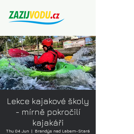
Lekce kajakové školy
- mírně pokročilí
kajakáři
Thu 04 Jun
  |  
Brandýs nad Labem-Stará