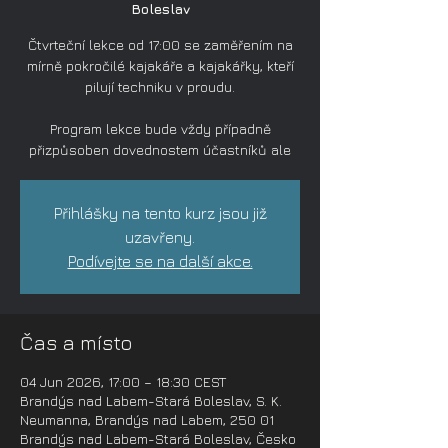
Boleslav
Čtvrteční lekce od 17:00 se zaměřením na
mírně pokročilé kajakáře a kajakářky, kteří
pilují techniku v proudu.
Program lekce bude vždy případně
přizpůsoben dovednostem účastníků ale
Přihlášky na tento kurz jsou již
uzavřeny.
Podívejte se na další akce.
Čas a místo
04 Jun 2026, 17:00 – 18:30 CEST
Brandýs nad Labem-Stará Boleslav, S. K.
Neumanna, Brandýs nad Labem, 250 01
Brandýs nad Labem-Stará Boleslav, Česko