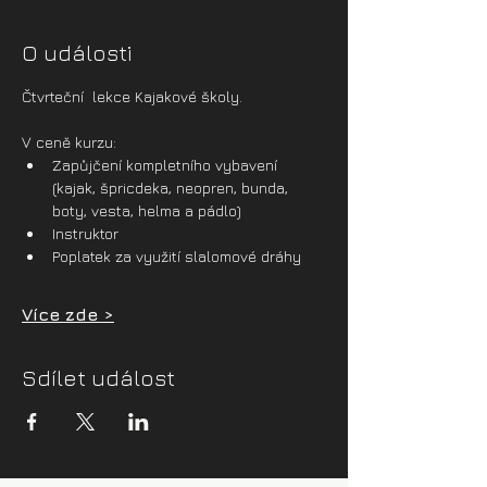
O události
Čtvrteční  lekce Kajakové školy.
V ceně kurzu:
Zapůjčení kompletního vybavení 
(kajak, špricdeka, neopren, bunda, 
boty, vesta, helma a pádlo)
Instruktor
Poplatek za využití slalomové dráhy
Více zde >
Sdílet událost