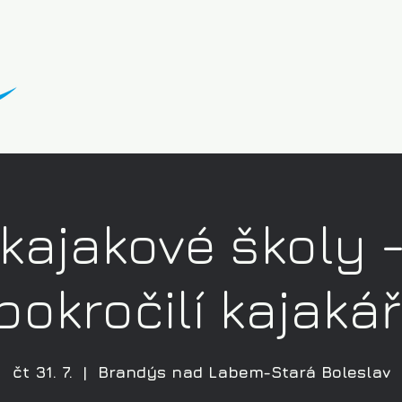
kajakové školy 
pokročilí kajakář
čt 31. 7.
  |  
Brandýs nad Labem-Stará Boleslav