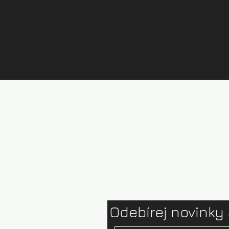
Půjčovna kajaků Brandýs
Ceník půjčovny
Test centrum
Ophion paddles
Odebírej novinky 