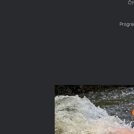
Čt
Progra