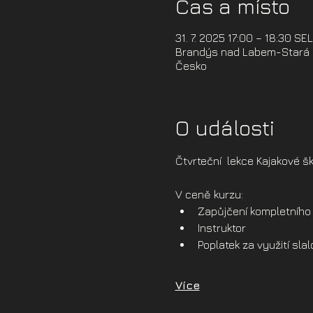
Čas a místo
31. 7. 2025 17:00 – 18:30 SE
Brandýs nad Labem-Stará B
Česko
O události
Čtvrteční  lekce Kajakové šk
V ceně kurzu:
Zapůjčení kompletního 
Instruktor
Poplatek za využití sl
Více