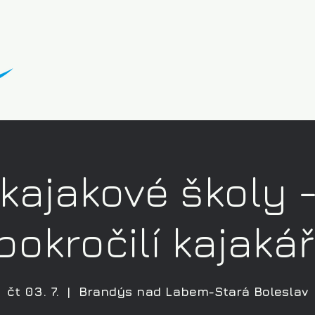
kajakové školy 
pokročilí kajakář
čt 03. 7.
  |  
Brandýs nad Labem-Stará Boleslav