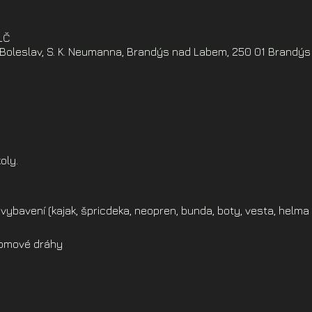
ELČ
oleslav, S. K. Neumanna, Brandýs nad Labem, 250 01 Brandýs
oly.
vybavení (kajak, špricdeka, neopren, bunda, boty, vesta, helma 
alomové dráhy