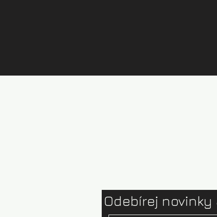
Půjčovna kajaků Brandýs
Ceník půjčovny
Test centrum
Ophion paddles
Odebírej novinky 