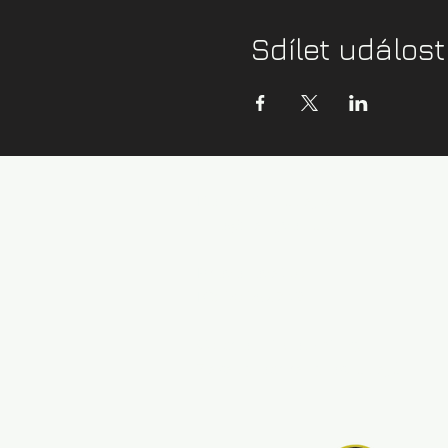
Sdílet událost
Kontaktní údaje:
info@zazijvodu.cz
Provozovatel:
IČ: 08062749
Obchodní podmínky
Zásady ochrany os. údajů