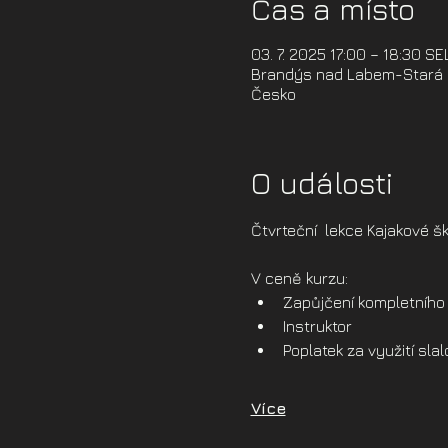
Čas a místo
03. 7. 2025 17:00 – 18:30 S
Brandýs nad Labem-Stará B
Česko
O události
Čtvrteční  lekce Kajakové šk
V ceně kurzu:
Zapůjčení kompletního 
Instruktor
Poplatek za využití sl
Více