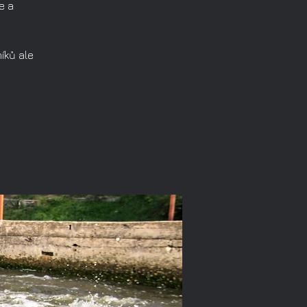
e a
íků ale